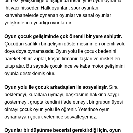
bitmez, yetişkinliğe ulaştığında insan yine oyun oynama
ihtiyacı hisseder. Halk oyunları, spor oyunları,
kahvehanelerde oynanan oyunlar ve sanal oyunlar
yetişkinlerin oynadığı oyunlardır.
Oyun çocuk gelişiminde çok önemli bir yere sahiptir
.
Çocuğun sağlıklı bir gelişim göstermesinin en önemli yolu
doya doya oynamasıdır. Oyun yolu ile çocuk bedenini
hareket ettirir. Zıplar, koşar, tırmanır, taşları ve misketleri
tutup atar. Bu sayede çocuk ince ve kaba motor gelişimini
oyunla desteklemiş olur.
Oyun yolu ile çocuk arkadaşları ile sosyalleşir.
Sıra
beklemeyi, kurallara uymayı, başkasının hakkına saygı
göstermeyi, grupta kendini ifade etmeyi, bir grubun üyesi
olmayı çocuk oyun yolu ile öğrenir. Yeterince oyun
oynamayan çocuk yeterince sosyalleşemez.
Oyunlar bir düşünme becerisi gerektirdiği için, oyun