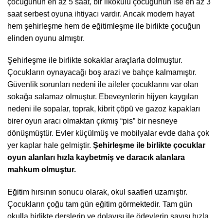
çocuğunun en az 5 saat, bir ilkokulu çocuğunun ise en az 3
saat serbest oyuna ihtiyacı vardır. Ancak modern hayat
hem şehirleşme hem de eğitimleşme ile birlikte çocuğun
elinden oyunu almıştır.
Şehirleşme ile birlikte sokaklar araçlarla dolmuştur.
Çocukların oynayacağı boş arazi ve bahçe kalmamıştır.
Güvenlik sorunları nedeni ile aileler çocuklarını var olan
sokağa salamaz olmuştur. Ebeveynlerin hijyen kaygıları
nedeni ile sopalar, toprak, kibrit çöpü ve gazoz kapakları
birer oyun aracı olmaktan çıkmış “pis” bir nesneye
dönüşmüştür. Evler küçülmüş ve mobilyalar evde daha çok
yer kaplar hale gelmiştir.
Şehirleşme ile birlikte çocuklar
oyun alanları hızla kaybetmiş ve daracık alanlara
mahkum olmuştur.
Eğitim hırsının sonucu olarak, okul saatleri uzamıştır.
Çocukların çoğu tam gün eğitim görmektedir. Tam gün
okulla birlikte derslerin ve dolayısı ile ödevlerin sayısı hızla