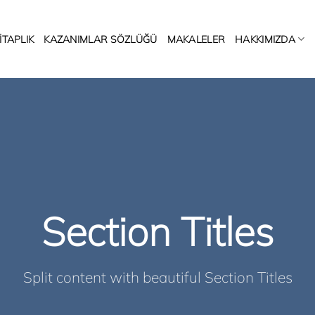
ITAPLIK
KAZANIMLAR SÖZLÜĞÜ
MAKALELER
HAKKIMIZDA
Section Titles
Split content with beautiful Section Titles