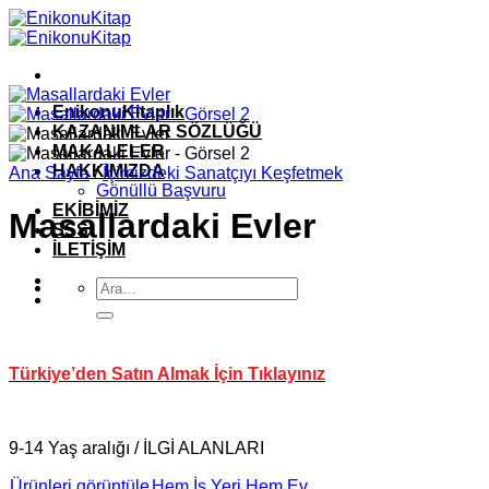
İçeriğe
atla
EnikonuKitaplık
KAZANIMLAR SÖZLÜĞÜ
MAKALELER
HAKKIMIZDA
Ana Sayfa
/
İçimizdeki Sanatçıyı Keşfetmek
Gönüllü Başvuru
EKİBİMİZ
Masallardaki Evler
SSS
İLETİŞİM
Ara:
Türkiye’den Satın Almak İçin Tıklayınız
9-14 Yaş aralığı / İLGİ ALANLARI
Ürünleri görüntüle
Hem İş Yeri Hem Ev