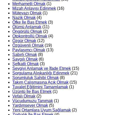
Merhametli Olmak
(1)
Mizah Anlayışı Edinmek
(16)
Mütevazı Olmak
(1)
Nazik Olmak
(4)
Öfke İle Baş Etmek
(3)
Ölümü Anlamak
(11)
Öngörülü Olmak
(2)
Otokontrollü Olmak
(4)
Özgür Olmak
(12)
Özgüvenli Olmak
(19)
Paylaşımcı Olmak
(13)
Sabırlı Olmak
(8)
Saygılı Olmak
(6)
Şefkatli Olmak
(3)
Sevgiyi Anlamak ve İfade Etmek
(15)
Sorgulama Alışkanlığı Edinmek
(21)
Sorumluluk Sahibi Olmak
(8)
Takım Çalışmasına Açık Olmak
(15)
Tuvalet Eğitimini Tamamlamak
(1)
Üzüntü İle Baş Etmek
(1)
Vefalı Olmak
(2)
Vücudumuzu Tanımak
(1)
Yardımsever Olmak
(5)
Yeni Ortamlara Uyum Sağlamak
(2)
Zorbalık İle Baş Etmek
(4)