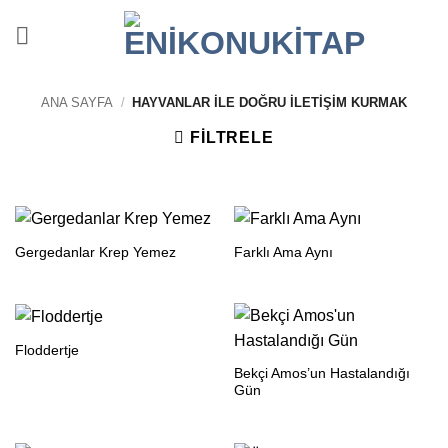
İçeriğe
atla
ANA SAYFA
/
HAYVANLAR İLE DOĞRU İLETIŞIM KURMAK
FILTRELE
Gergedanlar Krep Yemez
Farklı Ama Aynı
Floddertje
Bekçi Amos’un Hastalandığı
Gün