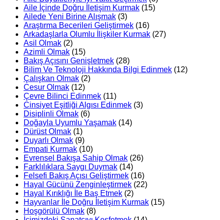
Aile İçinde Doğru İletişim Kurmak
(15)
Ailede Yeni Birine Alışmak
(3)
Araştırma Becerileri Geliştirmek
(16)
Arkadaşlarla Olumlu İlişkiler Kurmak
(27)
Asil Olmak
(2)
Azimli Olmak
(15)
Bakış Açısını Genişletmek
(28)
Bilim Ve Teknoloji Hakkında Bilgi Edinmek
(12)
Çalışkan Olmak
(2)
Cesur Olmak
(12)
Çevre Bilinci Edinmek
(11)
Cinsiyet Eşitliği Algısı Edinmek
(3)
Disiplinli Olmak
(6)
Doğayla Uyumlu Yaşamak
(14)
Dürüst Olmak
(1)
Duyarlı Olmak
(9)
Empati Kurmak
(10)
Evrensel Bakışa Sahip Olmak
(26)
Farklılıklara Saygı Duymak
(14)
Felsefi Bakış Açısı Geliştirmek
(16)
Hayal Gücünü Zenginleştirmek
(22)
Hayal Kırıklığı İle Baş Etmek
(2)
Hayvanlar İle Doğru İletişim Kurmak
(15)
Hoşgörülü Olmak
(8)
İçimizdeki Sanatçıyı Keşfetmek
(14)