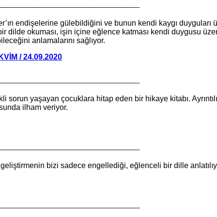
_______________________
r’ın endişelerine gülebildiğini ve bunun kendi kaygı duyguları ü
 dilde okuması, işin içine eğlence katması kendi duygusu üzeri
bileceğini anlamalarını sağlıyor.
VİM / 24.09.2020
_______________________
 sorun yaşayan çocuklara hitap eden bir hikaye kitabı. Ayrıntılı 
sunda ilham veriyor.
_______________________
iştirmenin bizi sadece engellediği, eğlenceli bir dille anlatılıy
_______________________