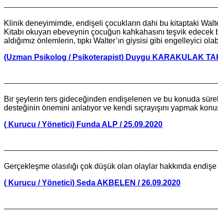
_________________________________
Klinik deneyimimde, endişeli çocukların dahi bu kitaptaki Walte
Kitabı okuyan ebeveynin çocuğun kahkahasını teşvik edecek bir
aldığımız önlemlerin, tıpkı Walter’ın giysisi gibi engelleyici ola
(Uzman Psikolog / Psikoterapist) Duygu KARAKULAK TAK
_________________________________
Bir şeylerin ters gideceğinden endişelenen ve bu konuda sürekli
desteğinin önemini anlatıyor ve kendi sıçrayışını yapmak konu
(
Kurucu / Yönetici) Funda ALP / 25.09.2020
_________________________________
Gerçekleşme olasılığı çok düşük olan olaylar hakkında endişe gel
(
Kurucu / Yönetici) Seda AKBELEN / 26.09.2020
_________________________________