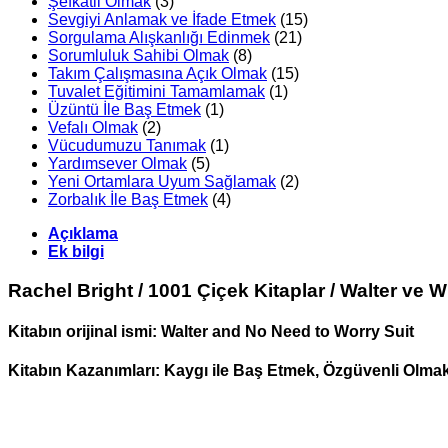
Şefkatli Olmak
(3)
Sevgiyi Anlamak ve İfade Etmek
(15)
Sorgulama Alışkanlığı Edinmek
(21)
Sorumluluk Sahibi Olmak
(8)
Takım Çalışmasına Açık Olmak
(15)
Tuvalet Eğitimini Tamamlamak
(1)
Üzüntü İle Baş Etmek
(1)
Vefalı Olmak
(2)
Vücudumuzu Tanımak
(1)
Yardımsever Olmak
(5)
Yeni Ortamlara Uyum Sağlamak
(2)
Zorbalık İle Baş Etmek
(4)
Açıklama
Ek bilgi
Rachel Bright / 1001 Çiçek Kitaplar / Walter ve 
Kitabın orijinal ismi: Walter and No Need to Worry Suit
Kitabın Kazanımları: Kaygı ile Baş Etmek, Özgüvenli Olma