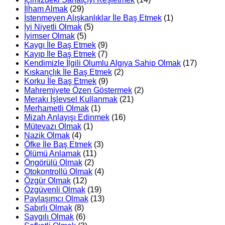
İlham Almak
(29)
İstenmeyen Alışkanlıklar İle Baş Etmek
(1)
İyi Niyetli Olmak
(5)
İyimser Olmak
(5)
Kaygı İle Baş Etmek
(9)
Kayıp İle Baş Etmek
(7)
Kendimizle İlgili Olumlu Algıya Sahip Olmak
(17)
Kıskançlık İle Baş Etmek
(2)
Korku İle Baş Etmek
(9)
Mahremiyete Özen Göstermek
(2)
Merakı İşlevsel Kullanmak
(21)
Merhametli Olmak
(1)
Mizah Anlayışı Edinmek
(16)
Mütevazı Olmak
(1)
Nazik Olmak
(4)
Öfke İle Baş Etmek
(3)
Ölümü Anlamak
(11)
Öngörülü Olmak
(2)
Otokontrollü Olmak
(4)
Özgür Olmak
(12)
Özgüvenli Olmak
(19)
Paylaşımcı Olmak
(13)
Sabırlı Olmak
(8)
Saygılı Olmak
(6)