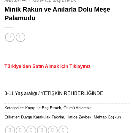
ANA SAYFA
/
KAYIP İLE BAŞ ETMEK
Minik Rakun ve Anılarla Dolu Meşe
Palamudu
Türkiye’den Satın Almak İçin Tıklayınız
3-11 Yaş aralığı / YETİŞKİN REHBERLİĞİNDE
Kategoriler:
Kayıp İle Baş Etmek
,
Ölümü Anlamak
Etiketler:
Duygu Karakulak Takvim
,
Hatice Zeybek
,
Mehtap Coşkun