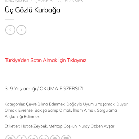
ANA SAYFA
/
ÇEVRE BILINCI EDINMEK
Üç Gözlü Kurbağa
Türkiye’den Satın Almak İçin Tıklayınız
3-9 Yaş aralığı / OKUMA EGZERSİZİ
Kategoriler:
Çevre Bilinci Edinmek
,
Doğayla Uyumlu Yaşamak
,
Duyarlı
Olmak
,
Evrensel Bakışa Sahip Olmak
,
İlham Almak
,
Sorgulama
Alışkanlığı Edinmek
Etiketler:
Hatice Zeybek
,
Mehtap Coşkun
,
Nuray Özben Avşar