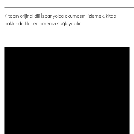
___________________________________________
Kitabın orijinal dili İspanyolca okumasını izlemek, kitap
hakkında fikir edinmenizi sağlayabilir.