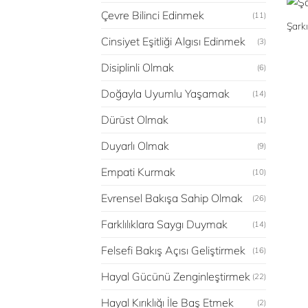
Çevre Bilinci Edinmek
(11)
Şarkı
Cinsiyet Eşitliği Algısı Edinmek
(3)
Disiplinli Olmak
(6)
Doğayla Uyumlu Yaşamak
(14)
Dürüst Olmak
(1)
Duyarlı Olmak
(9)
Empati Kurmak
(10)
Evrensel Bakışa Sahip Olmak
(26)
Farklılıklara Saygı Duymak
(14)
Felsefi Bakış Açısı Geliştirmek
(16)
Hayal Gücünü Zenginleştirmek
(22)
Hayal Kırıklığı İle Baş Etmek
(2)