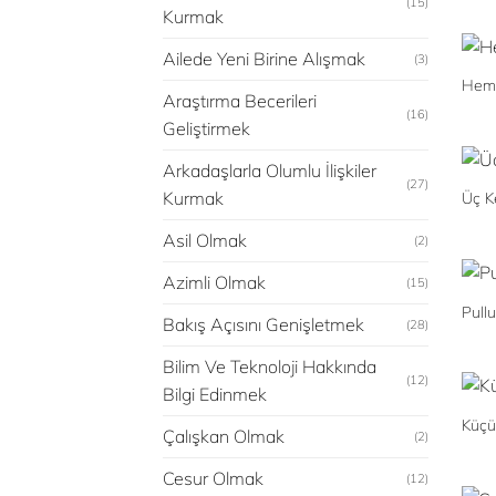
(15)
Kurmak
Ailede Yeni Birine Alışmak
(3)
Hem 
Araştırma Becerileri
(16)
Geliştirmek
Arkadaşlarla Olumlu İlişkiler
(27)
Kurmak
Üç Ke
Asil Olmak
(2)
Azimli Olmak
(15)
Pullu
Bakış Açısını Genişletmek
(28)
Bilim Ve Teknoloji Hakkında
(12)
Bilgi Edinmek
Küçü
Çalışkan Olmak
(2)
Cesur Olmak
(12)