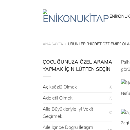
İçeriğe
atla
ENIKONUK
ANA SAYFA
/
ÜRÜNLER “HICRET ÖZDEMIR” OLA
ÇOCUĞUNUZA ÖZEL ARAMA
Psik
YAPMAK İÇIN LÜTFEN SEÇIN
görü
Açıksözlü Olmak
(4)
Nefi
Adaletli Olmak
(3)
Aile Büyükleriyle İyi Vakit
(6)
Geçirmek
Zogi
Aile İçinde Doğru İletişim