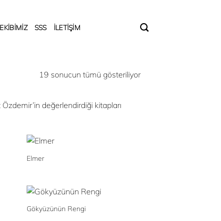
EKİBİMİZ
SSS
İLETİŞİM
En
19 sonucun tümü gösteriliyor
yeniye
göre
Özdemir’in değerlendirdiği kitapları
sıralandı
Elmer
Gökyüzünün Rengi