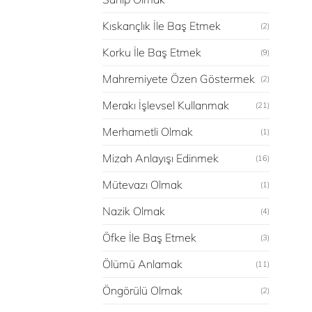
Kıskançlık İle Baş Etmek
(2)
Korku İle Baş Etmek
(9)
Mahremiyete Özen Göstermek
(2)
Merakı İşlevsel Kullanmak
(21)
Merhametli Olmak
(1)
Mizah Anlayışı Edinmek
(16)
Mütevazı Olmak
(1)
Nazik Olmak
(4)
Öfke İle Baş Etmek
(3)
Ölümü Anlamak
(11)
Öngörülü Olmak
(2)