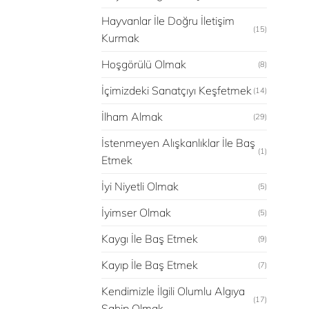
Hayvanlar İle Doğru İletişim
(15)
Kurmak
Hoşgörülü Olmak
(8)
İçimizdeki Sanatçıyı Keşfetmek
(14)
İlham Almak
(29)
İstenmeyen Alışkanlıklar İle Baş
(1)
Etmek
İyi Niyetli Olmak
(5)
İyimser Olmak
(5)
Kaygı İle Baş Etmek
(9)
Kayıp İle Baş Etmek
(7)
Kendimizle İlgili Olumlu Algıya
(17)
Sahip Olmak