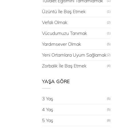
Tuvalet Eğitimini Tamamlamak
(1)
Üzüntü İle Baş Etmek
(1)
Vefalı Olmak
(2)
Vücudumuzu Tanımak
(1)
Yardımsever Olmak
(5)
Yeni Ortamlara Uyum Sağlamak
(2)
Zorbalık İle Baş Etmek
(4)
YAŞA GÖRE
3 Yaş
(5)
4 Yaş
(5)
5 Yaş
(8)