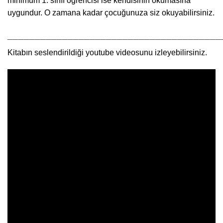
minimum 1. sınıf öğrencisi ise kendisinin okumasına
uygundur. O zamana kadar çocuğunuza siz okuyabilirsiniz.
_______________________________________
Kitabın seslendirildiği youtube videosunu izleyebilirsiniz.