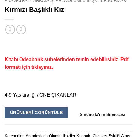
ANA SAYFA
/
ARKADAŞLARLA OLUMLU İLIŞKILER KURMAK
Kırmızı Başlıklı Kız
Kitabı Odeabank şubelerinden temin edebilirsiniz.
Pdf
formatı için
tıklayınız.
4-9 Yaş aralığı / ÖNE ÇIKANLAR
ÜRÜNLERI GÖRÜNTÜLE
Sindirella'nın Bilmecesi
Kategoriler:
Arkadaşlarla Olumlu İlişkiler Kurmak
,
Cinsiyet Eşitliği Algısı