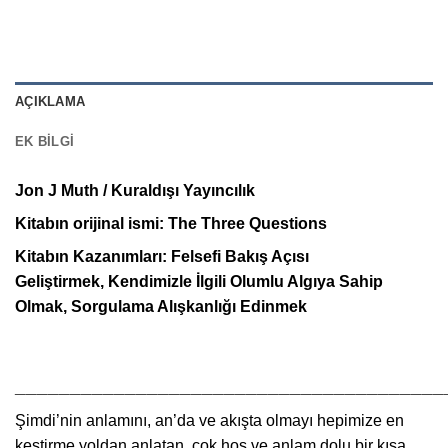
AÇIKLAMA
EK BILGI
Jon J Muth / Kuraldışı Yayıncılık
Kitabın orijinal ismi: The Three Questions
Kitabın Kazanımları: Felsefi Bakış Açısı
Geliştirmek, Kendimizle İlgili Olumlu Algıya Sahip
Olmak, Sorgulama Alışkanlığı Edinmek
_______________________________________
Şimdi’nin anlamını, an’da ve akışta olmayı hepimize en
kestirme yoldan anlatan, çok hoş ve anlam dolu bir kısa