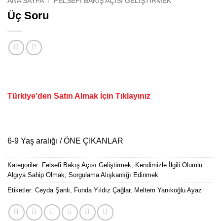
ANA SAYFA
/
FELSEFI BAKIŞ AÇISI GELIŞTIRMEK
Üç Soru
Türkiye’den Satın Almak İçin Tıklayınız
6-9 Yaş aralığı / ÖNE ÇIKANLAR
Kategoriler:
Felsefi Bakış Açısı Geliştirmek
,
Kendimizle İlgili Olumlu
Algıya Sahip Olmak
,
Sorgulama Alışkanlığı Edinmek
Etiketler:
Ceyda Şanlı
,
Funda Yıldız Çağlar
,
Meltem Yanıkoğlu Ayaz